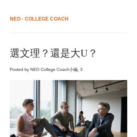
NEO - COLLEGE COACH
選文理？還是大U？
Posted by NEO College Coach小編, 3